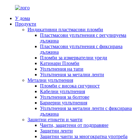
У дома
Продукти
Индикативни пластмасови пломби
Пластмасови уплътнения с регулируема
дължина
Пластмасови уплътнения с фиксирана
дължина
Пломби за измервателни уреди
Катинари Пломби
Уплътнения на тапи
Уплътнения за метални ленти
Метални уплътнения
Пломби с висока сигурност
Кабелни уплътнения
Уплътнения за болтове
Бариерни уплътнения
Уплътнения за метални ленти с фиксирана
дължина
Защитни етикети и чанти
Чанти, защитени от подправяне
Защитни ленти
Защитни чанти за многократна употреба