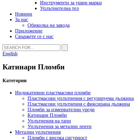
Инструменти за ушни марки
Уплътнителна тел
Новини
За нас
Обиколка на завода
Приложение
Свържете се с нас
English
Катинари Пломби
Категории
Индикативни пластмасови пломби
Пластмасови уплътнения с регулируема дължина
Пластмасови уплътнения с фиксирана дължина
Пломби за измервателни уреди
Катинари Пломби
Уплътнения на тапи
Уплътнения за метални ленти
Метални уплътнения
Пломби с висока сигурност