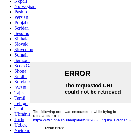
Nepali
Norwegian
Pashto
Persian
Punjabi
Serbian
Sesotho
Sinhala
Slovak
Slovenian
Somali
Samoan
Scots Gaelic
Shona
Sindhi
Sundanese
Swahili
Tajik
Tamil
Telugu
Thai
Ukrainian
Urdu
Uzbek
Vietnamese