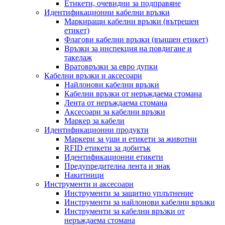
Етикети, очевидни за подправяне
Идентификационни кабелни връзки
Маркиращи кабелни връзки (вътрешен
етикет)
Флагови кабелни връзки (външен етикет)
Връзки за инспекция на повдигане и
такелаж
Вратовръзки за евро дупки
Кабелни връзки и аксесоари
Найлонови кабелни връзки
Кабелни връзки от неръждаема стомана
Лента от неръждаема стомана
Аксесоари за кабелни връзки
Маркер за кабели
Идентификационни продукти
Маркери за уши и етикети за животни
RFID етикети за добитък
Идентификационни етикети
Предупредителна лента и знак
Накитници
Инструменти и аксесоари
Инструменти за защитно уплътнение
Инструменти за найлонови кабелни връзки
Инструменти за кабелни връзки от
неръждаема стомана