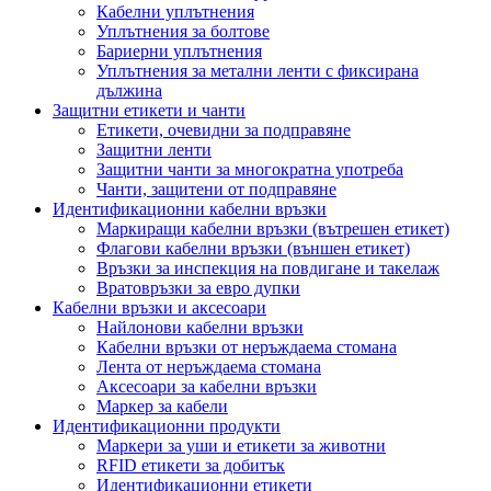
Кабелни уплътнения
Уплътнения за болтове
Бариерни уплътнения
Уплътнения за метални ленти с фиксирана
дължина
Защитни етикети и чанти
Етикети, очевидни за подправяне
Защитни ленти
Защитни чанти за многократна употреба
Чанти, защитени от подправяне
Идентификационни кабелни връзки
Маркиращи кабелни връзки (вътрешен етикет)
Флагови кабелни връзки (външен етикет)
Връзки за инспекция на повдигане и такелаж
Вратовръзки за евро дупки
Кабелни връзки и аксесоари
Найлонови кабелни връзки
Кабелни връзки от неръждаема стомана
Лента от неръждаема стомана
Аксесоари за кабелни връзки
Маркер за кабели
Идентификационни продукти
Маркери за уши и етикети за животни
RFID етикети за добитък
Идентификационни етикети