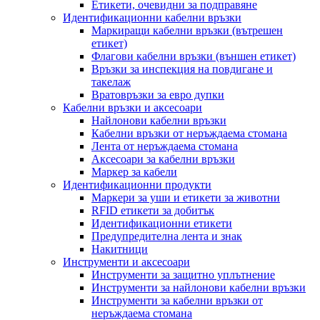
Етикети, очевидни за подправяне
Идентификационни кабелни връзки
Маркиращи кабелни връзки (вътрешен
етикет)
Флагови кабелни връзки (външен етикет)
Връзки за инспекция на повдигане и
такелаж
Вратовръзки за евро дупки
Кабелни връзки и аксесоари
Найлонови кабелни връзки
Кабелни връзки от неръждаема стомана
Лента от неръждаема стомана
Аксесоари за кабелни връзки
Маркер за кабели
Идентификационни продукти
Маркери за уши и етикети за животни
RFID етикети за добитък
Идентификационни етикети
Предупредителна лента и знак
Накитници
Инструменти и аксесоари
Инструменти за защитно уплътнение
Инструменти за найлонови кабелни връзки
Инструменти за кабелни връзки от
неръждаема стомана