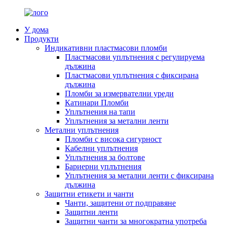
У дома
Продукти
Индикативни пластмасови пломби
Пластмасови уплътнения с регулируема
дължина
Пластмасови уплътнения с фиксирана
дължина
Пломби за измервателни уреди
Катинари Пломби
Уплътнения на тапи
Уплътнения за метални ленти
Метални уплътнения
Пломби с висока сигурност
Кабелни уплътнения
Уплътнения за болтове
Бариерни уплътнения
Уплътнения за метални ленти с фиксирана
дължина
Защитни етикети и чанти
Чанти, защитени от подправяне
Защитни ленти
Защитни чанти за многократна употреба