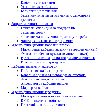
Кабелни уплътнения
Уплътнения за болтове
Бариерни уплътнения
Уплътнения за метални ленти с фиксирана
дължина
Защитни етикети и чанти
Етикети, очевидни за подправяне
Защитни ленти
Защитни чанти за многократна употреба
Чанти, защитени от подправяне
Идентификационни кабелни връзки
Маркиращи кабелни връзки (вътрешен етикет)
Флагови кабелни връзки (външен етикет)
Връзки за инспекция на повдигане и такелаж
Вратовръзки за евро дупки
Кабелни връзки и аксесоари
Найлонови кабелни връзки
Кабелни връзки от неръждаема стомана
Лента от неръждаема стомана
Аксесоари за кабелни връзки
Маркер за кабели
Идентификационни продукти
Маркери за уши и етикети за животни
RFID етикети за добитък
Идентификационни етикети